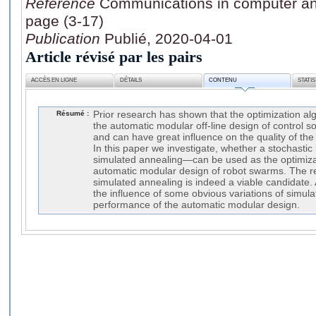
Référence
Communications in computer and
page (3-17)
Publication
Publié, 2020-04-01
Article révisé par les pairs
ACCÈS EN LIGNE
DÉTAILS
CONTENU
STATI
Résumé :
Prior research has shown that the optimization algo
the automatic modular off-line design of control s
and can have great influence on the quality of the
In this paper we investigate, whether a stochasti
simulated annealing—can be used as the optimizat
automatic modular design of robot swarms. The res
simulated annealing is indeed a viable candidate. A
the influence of some obvious variations of simul
performance of the automatic modular design.