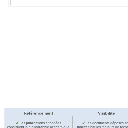
Référencement
Visibilité
Les publications encodées
Les documents déposés so
constituent la bibliographie académique
indexés par les moteurs de rech