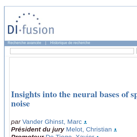
Recherche avancée
|
Historique de recherche
Insights into the neural bases of 
noise
par
Vander Ghinst, Marc
Président du jury
Melot, Christian
Promoteur
De Tiege, Xavier