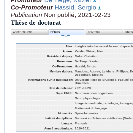
Co-Promoteur
Hassid, Sergio
Publication
Non publié, 2021-02-23
Thèse de doctorat
ACCÈS EN LIGNE
DÉTAILS
CONTENU
STATI
Titre:
Insights into the neural bases of speech
Auteur:
Vander Ghinst, Marc
Président du jury:
Melot, Christian
Promoteur:
De Tiege, Xavier
Co-Promoteur:
Hassid, Sergio
Membre du jury:
Maudoux, Audrey; Lefebvre, Philippe; De
Deconinck, Nicolas
Informations sur la publication:
Université libre de Bruxelles, Faculté
Bruxelles
Date de défense:
2021-02-23
Sujet CREF:
Neurosciences cognitives
Neurophysiologie
Imagerie médicale, radiologie, tomogra
Traitement du langage
Mots-clés:
Speech-in-noise
Intitulé du diplôme:
Doctorat en Sciences médicales (Médec
Langue:
Français
Anneé académique:
2020-2021