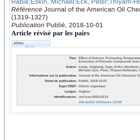
Rabie
;Eskin, Michael
;Eck, Peter
;Thiyam-Ho
Référence
Journal of the American Oil Chem
(1319-1327)
Publication
Publié, 2018-10-01
Article révisé par les pairs
DÉTAILS
Titre:
Effect of Solvent, Preheating Temperatu
Extraction of Phenolic Compounds fro
Auteur:
Liang, Jingbang; Zago, Erika; Nandasiri,
Michael; Eck, Peter; Thiyam-Holländer,
Informations sur la publication:
Journal of the American Oil Chemists' S
Statut de publication:
Publié, 2018-10-01
Sujet CREF:
Chimie organique
Langue:
Anglais
Identificateurs:
urn:issn:0003-021X
info:doi/10.1002/aocs.12108