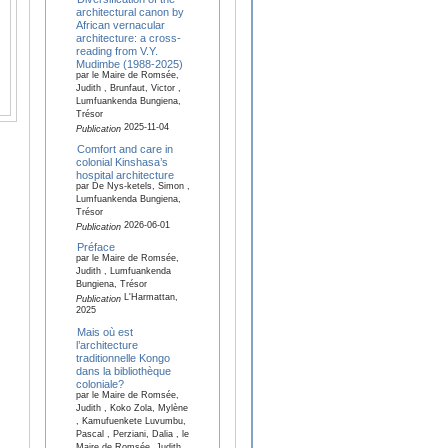
architectural canon by
African vernacular
architecture: a cross-
reading from V.Y.
Mudimbe (1988-2025)
par le Maire de Romsée,
Judith , Brunfaut, Victor ,
Lumfuankenda Bungiena,
Trésor
2025-11-04
Publication
Comfort and care in
colonial Kinshasa’s
hospital architecture
par De Nys-ketels, Simon ,
Lumfuankenda Bungiena,
Trésor
2026-06-01
Publication
Préface
par le Maire de Romsée,
Judith , Lumfuankenda
Bungiena, Trésor
L'Harmattan,
Publication
2025
Mais où est
l’architecture
traditionnelle Kongo
dans la bibliothèque
coloniale?
par le Maire de Romsée,
Judith , Koko Zola, Mylène
, Kamufuenkete Luvumbu,
Pascal , Perziani, Dalia , le