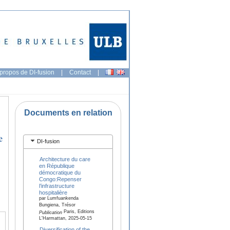
propos de DI-fusion
|
Contact
|
Documents en relation
e
DI-fusion
Architecture du care
en République
démocratique du
Congo:Repenser
l’infrastructure
hospitalière
par Lumfuankenda
Bungiena, Trésor
Paris, Editions
Publication
L'Harmattan, 2025-05-15
Diversification of the