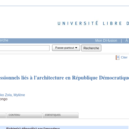
herche
Mon DI-fusion
|
À 
Passe-partout
Citer
ssionnels liés à l'architecture en République Démocratiqu
oko Zola, Mylène
Kongo
CONTENU
STATISTIQUES
Fichier(s) déposé(s) par l'encodeur