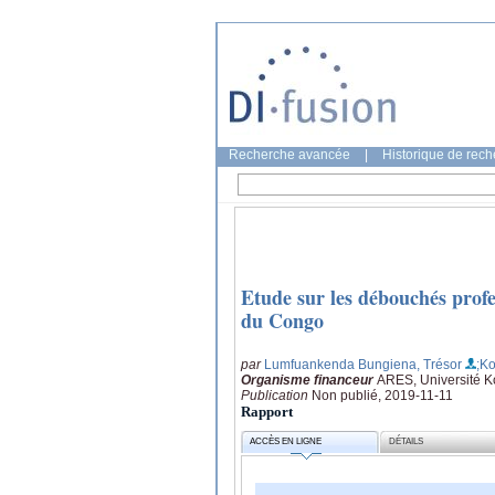
Recherche avancée
|
Historique de rec
Etude sur les débouchés profe
du Congo
par
Lumfuankenda Bungiena, Trésor
;K
Organisme financeur
ARES, Université 
Publication
Non publié, 2019-11-11
Rapport
ACCÈS EN LIGNE
DÉTAILS