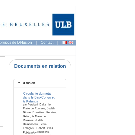
propos de DI-fusion
|
Contact
|
Documents en relation
DI-fusion
Circularité du métal
dans le Bas-Congo et
le Katanga
par Perziani, Dalia , le
Maire de Romsée, Judith ,
Dibwe, Donatien , Perziani,
Dalia , le Maire de
Romsée, Judith ,
Demonceau, Jean-
François , Robert, Yves
Bruxelles,
Publication