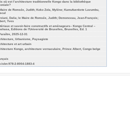
is où est l’architecture traditionnelle Kongo dans la bibliothèque
loniale?
 Maire de Romsée, Judith; Koko Zola, Mylène; Kamufuenkete Luvumbu,
scal
rziani, Dalia; le Maire de Romsée, Judith; Demonceau, Jean-François;
bert, Yves
tériaux et savoir-faire constructifs et aménageurs– Kongo Central –
nshasa, Editions de l'Université de Bruxelles, Bruxelles, Ed. 1
Paraître, 2025-12-31
chitecture, Urbanisme, Paysagiste
chitecture et art urbain
chitecture Kongo, architecture vernaculaire, Prince Albert, Congo belge
ançais
n:isbn:978-2-8004-1883-4