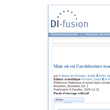
Recherche avancée
|
Historique de rec
Mais où est l’architecture tr
par
le Maire de Romsée, Judith
;Koko Zo
Editeur scientifique
Perziani, Dalia
;le 
Référence
Matériaux et savoir-faire const
Bruxelles, Bruxelles, Ed. 1
Publication
A Paraître, 2025-12-31
Partie d'ouvrage collectif
DÉTAILS