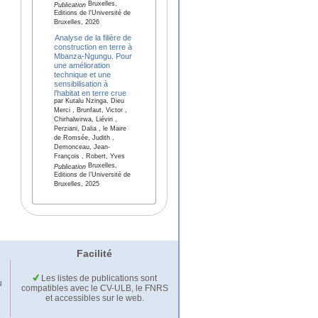
Bruxelles,
Publication
Editions de l'Université de
Bruxelles, 2026
Analyse de la filière de
construction en terre à
Mbanza-Ngungu. Pour
une amélioration
technique et une
sensibilisation à
l’habitat en terre crue
par Kutalu Nzinga, Dieu
Merci , Brunfaut, Victor ,
Chirhalwirwa, Liévin ,
Perziani, Dalia , le Maire
de Romsée, Judith ,
Demonceau, Jean-
François , Robert, Yves
Bruxelles,
Publication
Editions de l’Université de
Bruxelles, 2025
Facilité
Les listes de publications sont
u
compatibles avec le CV-ULB, le FNRS
et accessibles sur le web.