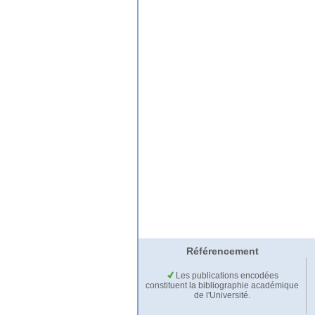
Référencement
Les publications encodées
constituent la bibliographie académique
de l'Université.