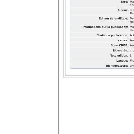
Titre:
Ma
co
Auteur:
le
Pa
Editeur scientifique:
Pe
Ro
Informations sur la publication:
Ma
Ki
Statut de publication:
A 
series:
Ar
Sujet CREF:
Ar
Mots-clés:
ar
Note edition:
1
Langue:
Fr
Identificateurs:
ur