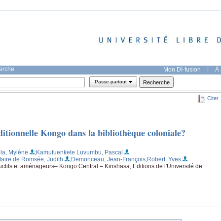
herche
Mon DI-fusion
|
À 
Passe-partout
Citer
aditionnelle Kongo dans la bibliothèque coloniale?
la, Mylène
;Kamufuenkete Luvumbu, Pascal
Maire de Romsée, Judith
;Demonceau, Jean-François
;Robert, Yves
ructifs et aménageurs– Kongo Central – Kinshasa, Editions de l'Université de