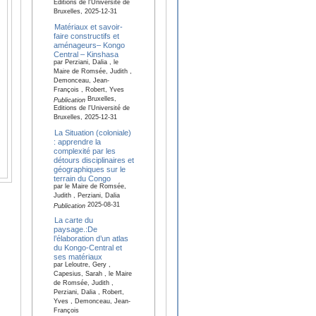
Editions de l'Université de
Bruxelles, 2025-12-31
Matériaux et savoir-
faire constructifs et
aménageurs– Kongo
Central – Kinshasa
par Perziani, Dalia , le
Maire de Romsée, Judith ,
Demonceau, Jean-
François , Robert, Yves
Bruxelles,
Publication
Editions de l'Université de
Bruxelles, 2025-12-31
La Situation (coloniale)
: apprendre la
complexité par les
détours disciplinaires et
géographiques sur le
terrain du Congo
par le Maire de Romsée,
Judith , Perziani, Dalia
2025-08-31
Publication
La carte du
paysage.:De
l’élaboration d’un atlas
du Kongo-Central et
ses matériaux
par Leloutre, Gery ,
Capesius, Sarah , le Maire
de Romsée, Judith ,
Perziani, Dalia , Robert,
Yves , Demonceau, Jean-
François