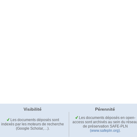
Visibilité
Pérennité
Les documents déposés en open-
Les documents déposés sont
access sont archivés au sein du résea
indexés par les moteurs de recherche
de préservation SAFE-PLN
(Google Scholar,…).
(www.safepln.org)
.