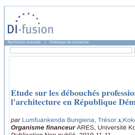
Recherche avancée
|
Historique de recherche
Etude sur les débouchés profession
l'architecture en République Dé
par
Lumfuankenda Bungiena, Trésor
;Kok
Organisme financeur
ARES, Université K
Publication
Non publié, 2019-11-11