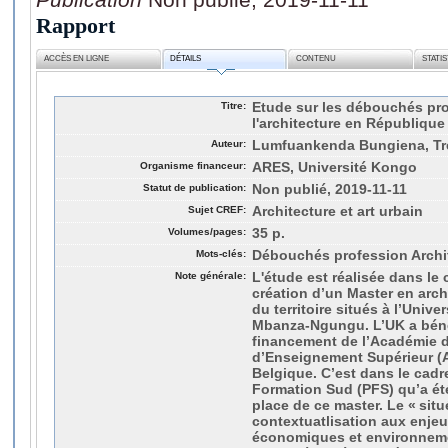
Rapport
ACCÈS EN LIGNE
DÉTAILS
CONTENU
STATI
Titre:
Etude sur les débouchés pro
l'architecture en Républiq
Auteur:
Lumfuankenda Bungiena, Tré
Organisme financeur:
ARES, Université Kongo
Statut de publication:
Non publié, 2019-11-11
Sujet CREF:
Architecture et art urbain
Volumes/pages:
35 p.
Mots-clés:
Débouchés profession Archi
Note générale:
L'étude est réalisée dans le 
création d’un Master en arc
du territoire situés à l’Univ
Mbanza-Ngungu. L’UK a bénéf
financement de l’Académie 
d’Enseignement Supérieur 
Belgique. C’est dans le cadr
Formation Sud (PFS) qu’a ét
place de ce master. Le « sit
contextuatlisation aux enjeu
économiques et environneme