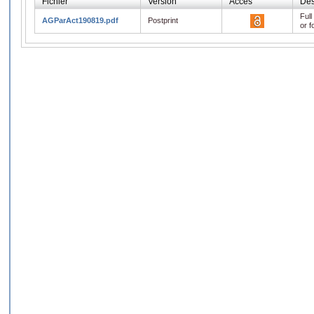
Fichier
Version
Accès
Des
Full
AGParAct190819.pdf
Postprint
or f