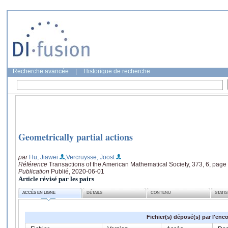
Recherche avancée
|
Historique de recherche
Geometrically partial actions
par
Hu, Jiawei
;Vercruysse, Joost
Référence
Transactions of the American Mathematical Society, 373, 6, pag
Publication
Publié, 2020-06-01
Article révisé par les pairs
ACCÈS EN LIGNE
DÉTAILS
CONTENU
STATI
Fichier(s) déposé(s) par l'enc