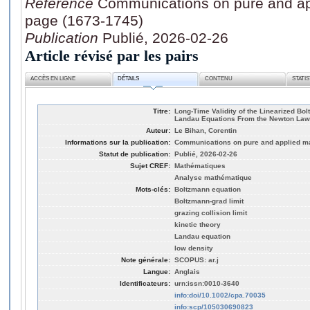
Référence
Communications on pure and ap
page (1673-1745)
Publication
Publié, 2026-02-26
Article révisé par les pairs
ACCÈS EN LIGNE
DÉTAILS
CONTENU
STATI
Titre:
Long‐Time Validity of the Linearized Bo
Landau Equations From the Newton Law
Auteur:
Le Bihan, Corentin
Informations sur la publication:
Communications on pure and applied ma
Statut de publication:
Publié, 2026-02-26
Sujet CREF:
Mathématiques
Analyse mathématique
Mots-clés:
Boltzmann equation
Boltzmann-grad limit
grazing collision limit
kinetic theory
Landau equation
low density
Note générale:
SCOPUS: ar.j
Langue:
Anglais
Identificateurs:
urn:issn:0010-3640
info:doi/10.1002/cpa.70035
info:scp/105030690823