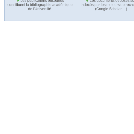
Les publications encodées
Les documents déposés so
constituent la bibliographie académique
indexés par les moteurs de rech
de l'Université.
(Google Scholar,…).