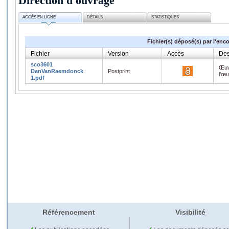
Direction d'ouvrage
ACCÈS EN LIGNE
DÉTAILS
STATISTIQUES
Fichier(s) déposé(s) par l'enc
Fichier
Version
Accès
Des
sco3601
Œuv
DanVanRaemdonck
Postprint
l'œ
1.pdf
Référencement
Visibilité