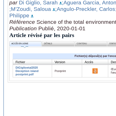
par
Di Giglio, Sarah
;Aguera Garcia, Anton
;M'Zoudi, Saloua
;Angulo-Preckler, Carlos
Philippe
Référence
Science of the total environmen
Publication
Publié, 2020-01-01
Article révisé par les pairs
ACCÈS EN LIGNE
DÉTAILS
CONTENU
STATI
Fichier(s) déposé(s) par l'enc
Fichier
Version
Accès
Des
DiGiglioetal2020
Œuv
Deception island
Postprint
l'œ
postprint.pdf