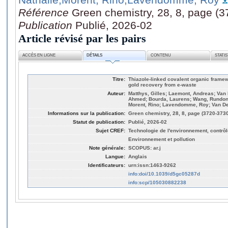
Référence
Green chemistry, 28, 8, page (
Publication
Publié, 2026-02
Article révisé par les pairs
ACCÈS EN LIGNE
DÉTAILS
CONTENU
STATI
Titre:
Thiazole-linked covalent organic frame
gold recovery from e-waste
Auteur:
Matthys, Gilles; Laemont, Andreas; V
Ahmed; Bourda, Laurens; Wang, Rundong;
Morent, Rino; Lavendomme, Roy; Van De
Informations sur la publication:
Green chemistry, 28, 8, page (3720-3730
Statut de publication:
Publié, 2026-02
Sujet CREF:
Technologie de l'environnement, contrôle
Environnement et pollution
Note générale:
SCOPUS: ar.j
Langue:
Anglais
Identificateurs:
urn:issn:1463-9262
info:doi/10.1039/d5gc05287d
info:scp/105030882238