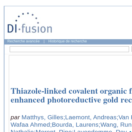
Recherche avancée
|
Historique de recherche
Thiazole-linked covalent organic
enhanced photoreductive gold rec
par
Matthys, Gilles
;Laemont, Andreas
;Van
Wafaa Ahmed
;Bourda, Laurens
;Wang, Ru
Nathalie
;Morent, Rino
;Lavendomme, Roy