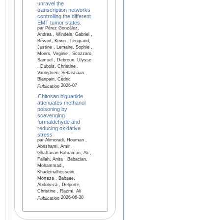
unravel the
transcription networks
controlling the different
EMT tumor states.
par Pérez González,
Andrea , Windels, Gabriel ,
Bévant, Kevin , Lengrand,
Justine , Lemaire, Sophie ,
Moers, Virginie , Scozzaro,
Samuel , Debroux, Ulysse
, Dubois, Christine ,
Vanuytven, Sebastiaan ,
Blanpain, Cédric
2026-07
Publication
Chitosan biguanide
attenuates methanol
poisoning by
scavenging
formaldehyde and
reducing oxidative
stress
par Alimoradi, Houman ,
Abrishami, Amir ,
Ghaffarian-Bahraman, Ali ,
Fallah, Anita , Babacian,
Mohammad ,
Khademalhosseini,
Morteza , Babaee,
Abdolreza , Delporte,
Christine , Razmi, Ali
2026-06-30
Publication