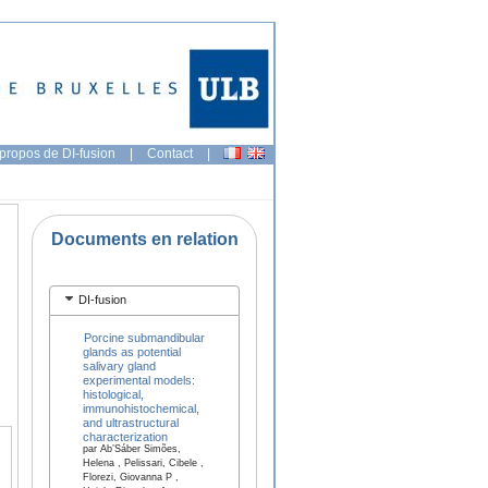
propos de DI-fusion
|
Contact
|
Documents en relation
DI-fusion
Porcine submandibular
glands as potential
salivary gland
experimental models:
histological,
immunohistochemical,
and ultrastructural
characterization
par Ab’Sáber Simões,
Helena , Pelissari, Cibele ,
Florezi, Giovanna P ,