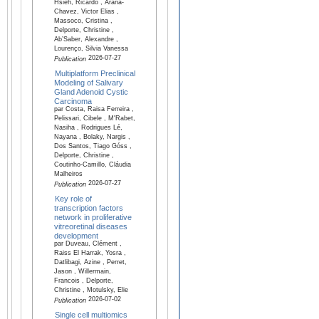
Hsieh, Ricardo , Arana-
Chavez, Victor Elias ,
Massoco, Cristina ,
Delporte, Christine ,
Ab’Saber, Alexandre ,
Lourenço, Silvia Vanessa
2026-07-27
Publication
Multiplatform Preclinical
Modeling of Salivary
Gland Adenoid Cystic
Carcinoma
par Costa, Raisa Ferreira ,
Pelissari, Cibele , M'Rabet,
Nasiha , Rodrigues Lé,
Nayana , Bolaky, Nargis ,
Dos Santos, Tiago Góss ,
Delporte, Christine ,
Coutinho-Camillo, Cláudia
Malheiros
2026-07-27
Publication
Key role of
transcription factors
network in proliferative
vitreoretinal diseases
development
par Duveau, Clément ,
Raiss El Harrak, Yosra ,
Datlibagi, Azine , Perret,
Jason , Willermain,
Francois , Delporte,
Christine , Motulsky, Elie
2026-07-02
Publication
Single cell multiomics