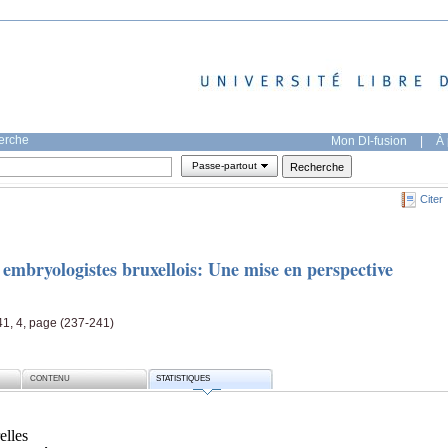
herche
Mon DI-fusion
|
À 
Passe-partout
Citer
 embryologistes bruxellois: Une mise en perspective
41, 4, page (237-241)
CONTENU
STATISTIQUES