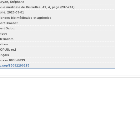
uryan, Stéphane
vue médicale de Bruxelles, 41, 4, page (237-241)
blié, 2020-09-01
iences bio-médicales et agricoles
bert Brachet
bert Dalcq
ology
terialism
talism
OPUS: re.j
ançais
n:issn:0035-3639
fo:scp/85092290235