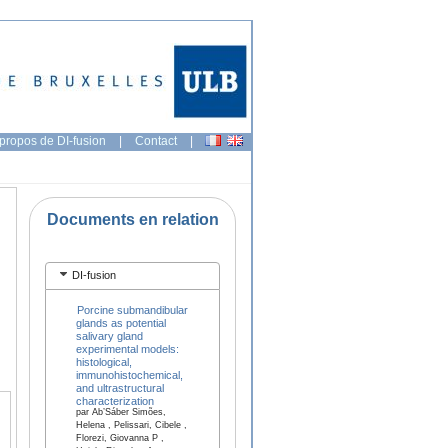
propos de DI-fusion
|
Contact
|
Documents en relation
DI-fusion
Porcine submandibular
glands as potential
salivary gland
experimental models:
histological,
immunohistochemical,
and ultrastructural
characterization
par Ab’Sáber Simões,
Helena , Pelissari, Cibele ,
Florezi, Giovanna P ,