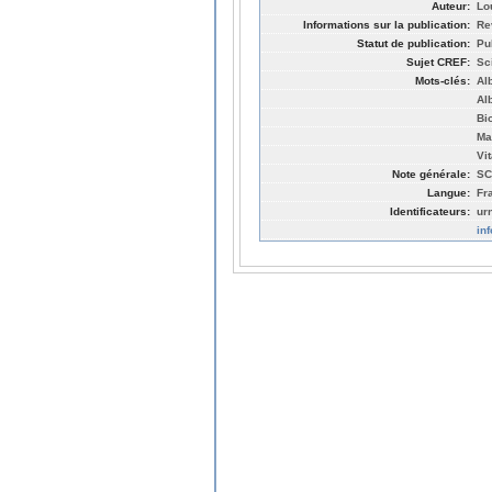
Auteur:
Lo
Informations sur la publication:
Re
Statut de publication:
Pu
Sujet CREF:
Sc
Mots-clés:
Al
Al
Bi
Ma
Vi
Note générale:
SC
Langue:
Fr
Identificateurs:
ur
in