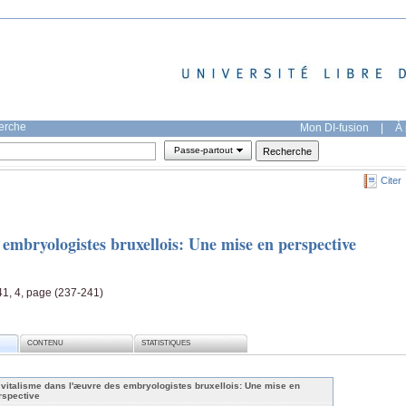
herche
Mon DI-fusion
|
À 
Passe-partout
Citer
 embryologistes bruxellois: Une mise en perspective
41, 4, page (237-241)
CONTENU
STATISTIQUES
 vitalisme dans l'æuvre des embryologistes bruxellois: Une mise en
rspective