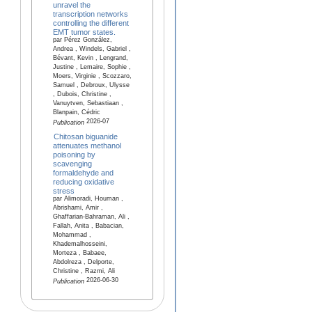
unravel the
transcription networks
controlling the different
EMT tumor states.
par Pérez González,
Andrea , Windels, Gabriel ,
Bévant, Kevin , Lengrand,
Justine , Lemaire, Sophie ,
Moers, Virginie , Scozzaro,
Samuel , Debroux, Ulysse
, Dubois, Christine ,
Vanuytven, Sebastiaan ,
Blanpain, Cédric
2026-07
Publication
Chitosan biguanide
attenuates methanol
poisoning by
scavenging
formaldehyde and
reducing oxidative
stress
par Alimoradi, Houman ,
Abrishami, Amir ,
Ghaffarian-Bahraman, Ali ,
Fallah, Anita , Babacian,
Mohammad ,
Khademalhosseini,
Morteza , Babaee,
Abdolreza , Delporte,
Christine , Razmi, Ali
2026-06-30
Publication