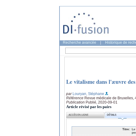
Recherche avancée
|
Historique de rec
Le vitalisme dans l'æuvre des
par
Louryan, Stéphane
Référence
Revue médicale de Bruxelles, 
Publication
Publié, 2020-09-01
Article révisé par les pairs
ACCÈS EN LIGNE
DÉTAILS
Titre:
Le
pe