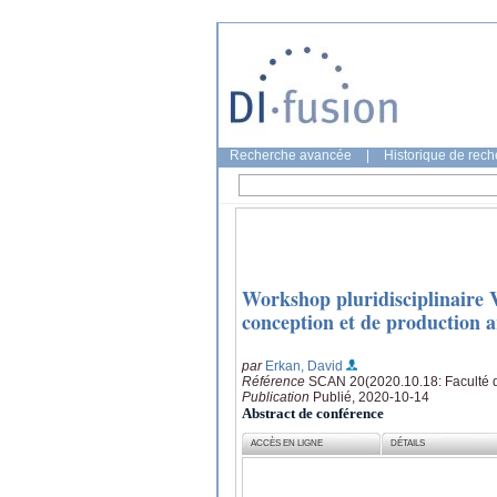
Recherche avancée
|
Historique de rec
Workshop pluridisciplinaire VR
conception et de production a
par
Erkan, David
Référence
SCAN 20(2020.10.18: Faculté d
Publication
Publié, 2020-10-14
Abstract de conférence
ACCÈS EN LIGNE
DÉTAILS