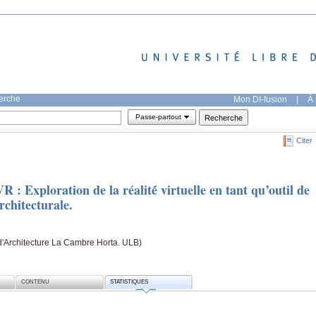
herche
Mon DI-fusion
|
À 
Passe-partout
Citer
 : Exploration de la réalité́ virtuelle en tant qu’outil de
rchitecturale.
'Architecture La Cambre Horta. ULB)
CONTENU
STATISTIQUES