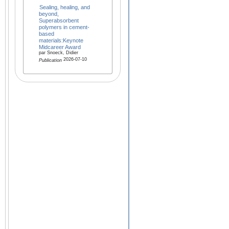
Sealing, healing, and
beyond,
Superabsorbent
polymers in cement-
based
materials:Keynote
Midcareer Award
par Snoeck, Didier
2026-07-10
Publication