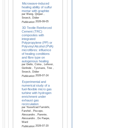
Microwave-induced
healing ability of sulfur
mortar with graphite
par Wang, Qinjian ,
Snoeck, Didier
2026-09-05
Publication
3D Textile Reinforced
Cement (TRC)
composites with
integrated
Polypropylene (PP) or
Polyvinyl Alcohol (PVA)
microfibres: influence
of healing conditions
and fibre type on
autogenous healing
par Gielis, Ciska , Lefever,
Gerlinde , Tysmans, Tine ,
Snoeck, Didier
2026-07-24
Publication
Experimental and
numerical study of a
fuel-flexible micro gas
turbine with hydrogen
enrichment under
exhaust gas
recirculation
par Yousefzad Farrokhi,
Farshid , Piscopo,
Alessandro , Parente,
Alessandro , De Paepe,
Ward
2026-07-20
Publication