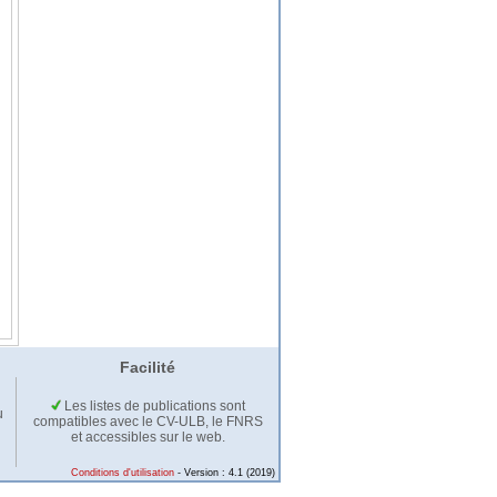
Facilité
Les listes de publications sont
u
compatibles avec le CV-ULB, le FNRS
et accessibles sur le web.
Conditions d'utilisation
- Version : 4.1 (2019)