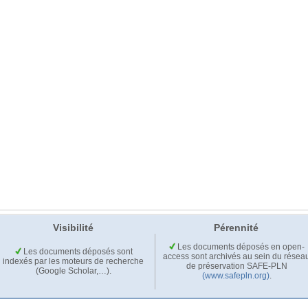
Visibilité
Pérennité
Les documents déposés en open-
Les documents déposés sont
access sont archivés au sein du résea
indexés par les moteurs de recherche
de préservation SAFE-PLN
(Google Scholar,…).
(www.safepln.org)
.