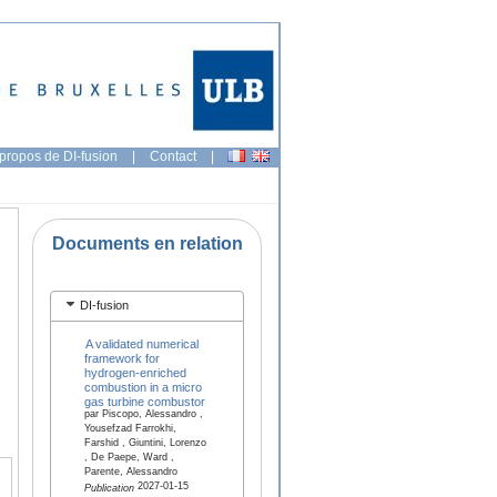
propos de DI-fusion
|
Contact
|
Documents en relation
DI-fusion
A validated numerical
framework for
hydrogen-enriched
combustion in a micro
gas turbine combustor
par Piscopo, Alessandro ,
Yousefzad Farrokhi,
Farshid , Giuntini, Lorenzo
, De Paepe, Ward ,
Parente, Alessandro
2027-01-15
Publication