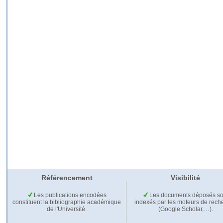
Référencement
Visibilité
Les publications encodées
Les documents déposés so
constituent la bibliographie académique
indexés par les moteurs de rech
de l'Université.
(Google Scholar,…).