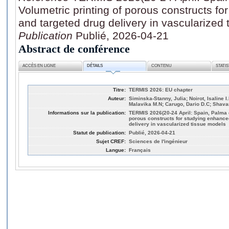
Volumetric printing of porous constructs fo
and targeted drug delivery in vascularized
Publication
Publié, 2026-04-21
Abstract de conférence
ACCÈS EN LIGNE
DÉTAILS
CONTENU
STATI
Titre:
TERMIS 2026: EU chapter
Auteur:
Siminska-Stanny, Julia; Noirot, Isaline I.
Malavika M.N; Carugo, Dario D.C; Shavan
Informations sur la publication:
TERMIS 2026(20-24 April: Spain, Palma d
porous constructs for studying enhance
delivery in vascularized tissue models
Statut de publication:
Publié, 2026-04-21
Sujet CREF:
Sciences de l'ingénieur
Langue:
Français