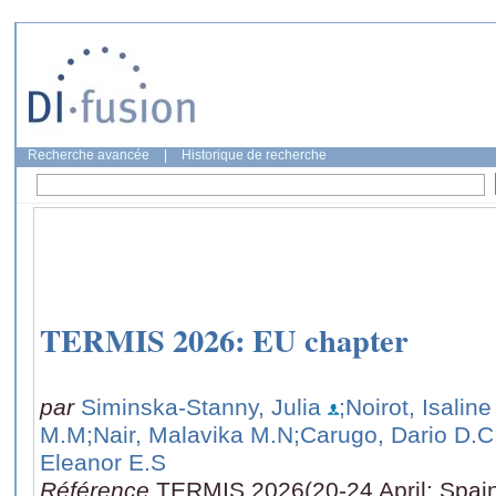
Recherche avancée
|
Historique de recherche
TERMIS 2026: EU chapter
par
Siminska-Stanny, Julia
;Noirot, Isaline
M.M
;Nair, Malavika M.N
;Carugo, Dario D.C
Eleanor E.S
Référence
TERMIS 2026(20-24 April: Spain