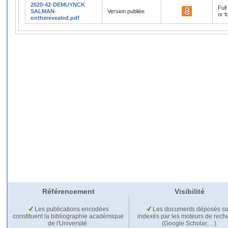
2020-42-DEMUYNCK
Full
SALMAN-
Version publiée
or f
ontherevealed.pdf
Référencement
Visibilité
Les publications encodées
Les documents déposés so
constituent la bibliographie académique
indexés par les moteurs de rech
de l'Université.
(Google Scholar,…).