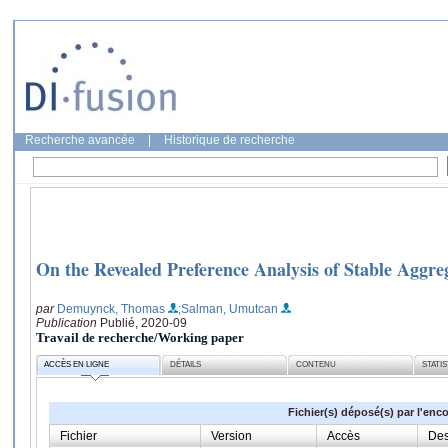
Recherche avancée
|
Historique de recherche
On the Revealed Preference Analysis of Stable Aggr
par
Demuynck, Thomas
;Salman, Umutcan
Publication
Publié, 2020-09
Travail de recherche/Working paper
ACCÈS EN LIGNE
DÉTAILS
CONTENU
STATI
Fichier(s) déposé(s) par l'enc
Fichier
Version
Accès
Des