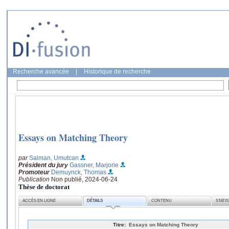
Recherche avancée
|
Historique de recherche
Essays on Matching Theory
par
Salman, Umutcan
Président du jury
Gassner, Marjorie
Promoteur
Demuynck, Thomas
Publication
Non publié, 2024-06-24
Thèse de doctorat
ACCÈS EN LIGNE
DÉTAILS
CONTENU
STATI
Titre:
Essays on Matching Theory