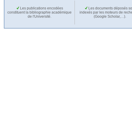
Les publications encodées
Les documents déposés so
constituent la bibliographie académique
indexés par les moteurs de rech
de l'Université.
(Google Scholar,…).