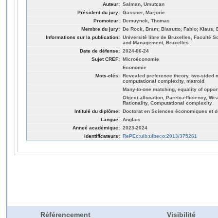
Auteur:
Salman, Umutcan
Président du jury:
Gassner, Marjorie
Promoteur:
Demuynck, Thomas
Membre du jury:
De Rock, Bram; Blasutto, Fabio; Klaus, 
Informations sur la publication:
Université libre de Bruxelles, Faculté
and Management, Bruxelles
Date de défense:
2024-06-24
Sujet CREF:
Microéconomie
Economie
Mots-clés:
Revealed preference theory, two-sided m
computational complexity, matroid
Many-to-one matching, equality of opportu
Object allocation, Pareto-efficiency, Wea
Rationality, Computational complexity
Intitulé du diplôme:
Doctorat en Sciences économiques et d
Langue:
Anglais
Anneé académique:
2023-2024
Identificateurs:
RePEc:ulb:ulbeco:2013/375261
Référencement
Visibilité