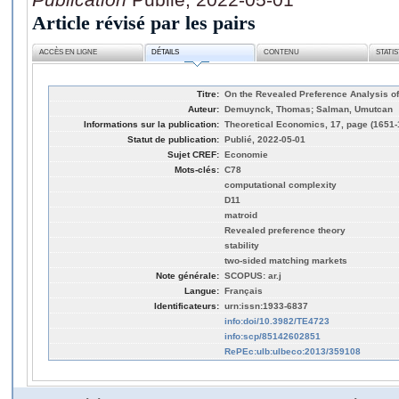
Article révisé par les pairs
ACCÈS EN LIGNE
DÉTAILS
CONTENU
STATI
Titre:
On the Revealed Preference Analysis o
Auteur:
Demuynck, Thomas; Salman, Umutcan
Informations sur la publication:
Theoretical Economics, 17, page (1651-
Statut de publication:
Publié, 2022-05-01
Sujet CREF:
Economie
Mots-clés:
C78
computational complexity
D11
matroid
Revealed preference theory
stability
two-sided matching markets
Note générale:
SCOPUS: ar.j
Langue:
Français
Identificateurs:
urn:issn:1933-6837
info:doi/10.3982/TE4723
info:scp/85142602851
RePEc:ulb:ulbeco:2013/359108