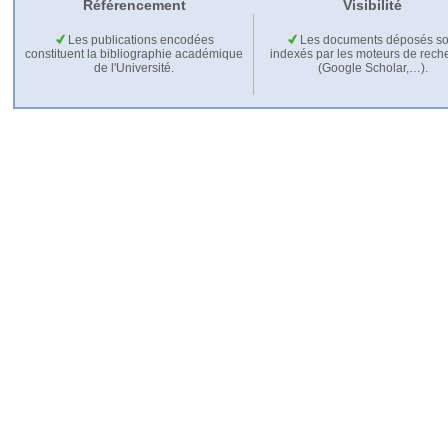
Référencement
Visibilité
Les publications encodées
Les documents déposés so
constituent la bibliographie académique
indexés par les moteurs de rech
de l'Université.
(Google Scholar,…).