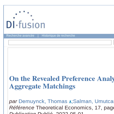
Recherche avancée
|
Historique de recherche
On the Revealed Preference Analys
Aggregate Matchings
par
Demuynck, Thomas
;Salman, Umutca
Référence
Theoretical Economics, 17, pag
Publication
Publié, 2022-05-01