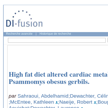
Recherche avancée
|
Historique de recherche
High fat diet altered cardiac meta
Psammomys obesus gerbils.
par
Sahraoui, Abdelhamid
;Dewachter, Céli
;McEntee, Kathleen
;Naeije, Robert
;Bou
Aouichat
;Dewachter, Laurence