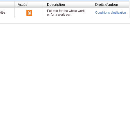
Accès
Description
Droits d'auteur
Full text for the whole work,
liée
Conditions d'utilisation
or for a work part