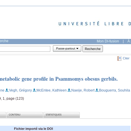
herche
Mon DI-fusion
|
À 
Passe-partout
Citer
 metabolic gene profile in Psammomys obesus gerbils.
ine
;Vegh, Grégory
;McEntee, Kathleen
;Naeije, Robert
;Bouguerra, Souhila
9, 1, page (123)
CONTENU
STATISTIQUES
Fichier importé via le DOI