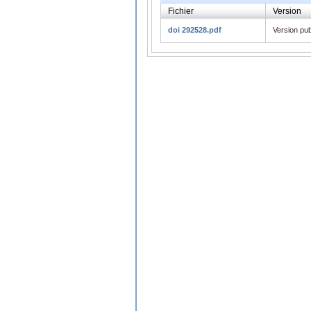
Fichier
Version
doi 292528.pdf
Version pub