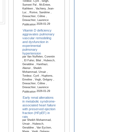
Tordeur, Cyril , Singh,
Sumeet Pal , McEntee,
Kathleen , Vachiery, Jean-
Luc , Rorive, Sandrine ,
Dewachter, Céline ,
Dewachter, Laurence
2026-01-29
Publication
Vitamin D deficiency
aggravates pulmonary
vascular remodeling
and dysfunction in
experimental
pulmonary
hypertension
par Van Nuffelen, Corentin
, El Fahsi, Bilal , Hubesch,
Geraldine , Hanthazi,
Alienor , Sheikh
Mohammad, Umair ,
Tordeur, Cyril , Hupkens,
Emeline , Vegh, Grégory ,
Dewachter, Céline ,
Dewachter, Laurence
2026-01-29
Publication
Early renal alterations
in metabolic syndrome-
associated heart failure
with preserved ejection
fraction (HFpEF) in
rats
par Sheikh Mohammad,
Umair , Hubesch,
Geraldine , Van Eycken,
Marie , Vegh, Grégory ,