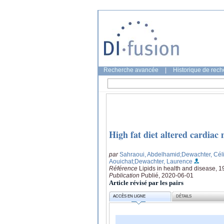
Recherche avancée
|
Historique de rec
High fat diet altered cardiac
par
Sahraoui, Abdelhamid
;Dewachter, Cél
Aouichat
;Dewachter, Laurence
Référence
Lipids in health and disease, 1
Publication
Publié, 2020-06-01
Article révisé par les pairs
ACCÈS EN LIGNE
DÉTAILS