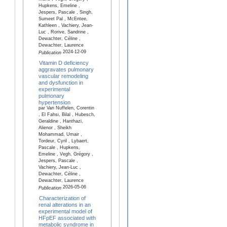
Hupkens, Emeline ,
Jespers, Pascale , Singh,
Sumeet Pal , McEntee,
Kathleen , Vachiery, Jean-
Luc , Rorive, Sandrine ,
Dewachter, Céline ,
Dewachter, Laurence
2024-12-09
Publication
Vitamin D deficiency
aggravates pulmonary
vascular remodeling
and dysfunction in
experimental
pulmonary
hypertension
par Van Nuffelen, Corentin
, El Fahsi, Bilal , Hubesch,
Geraldine , Hanthazi,
Alienor , Sheikh
Mohammad, Umair ,
Tordeur, Cyril , Lybaert,
Pascale , Hupkens,
Emeline , Vegh, Grégory ,
Jespers, Pascale ,
Vachiery, Jean-Luc ,
Dewachter, Céline ,
Dewachter, Laurence
2026-05-06
Publication
Characterization of
renal alterations in an
experimental model of
HFpEF associated with
metabolic syndrome in