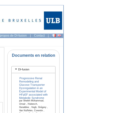
propos de DI-fusion
|
Contact
|
Documents en relation
DI-fusion
Progressive Renal
Remodeling and
Glucose Transporter
Dysregulation in an
Experimental Model of
HFpEF associated with
Metabolic Syndrome
par Sheikh Mohammad,
Umair , Hubesch,
Geraldine , Vegh, Grégory ,
Van Nuffelen, Corentin ,