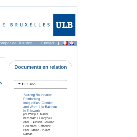
propos de DI-fusion
|
Contact
|
Documents en relation
s
DI-fusion
Blurring Boundaries,
Reinforcing
Inequalities: Gender
and Work-Life Balance
in Telework
par Willeput, Marine ,
Bensallam El Yahyaoui,
Abdel , Closon, Caroline ,
Hellemans, Catherine ,
Pohl, Sabine , Pudles,
Nathan