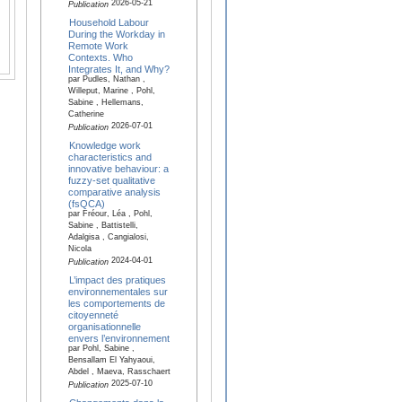
2026-05-21
Publication
Household Labour
During the Workday in
Remote Work
Contexts. Who
Integrates It, and Why?
par Pudles, Nathan ,
Willeput, Marine , Pohl,
Sabine , Hellemans,
Catherine
2026-07-01
Publication
Knowledge work
characteristics and
innovative behaviour: a
fuzzy-set qualitative
comparative analysis
(fsQCA)
par Fréour, Léa , Pohl,
Sabine , Battistelli,
Adalgisa , Cangialosi,
Nicola
2024-04-01
Publication
L’impact des pratiques
environnementales sur
les comportements de
citoyenneté
organisationnelle
envers l’environnement
par Pohl, Sabine ,
Bensallam El Yahyaoui,
Abdel , Maeva, Rasschaert
2025-07-10
Publication