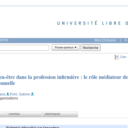
herche
Mon DI-fusion
|
À 
Passe-partout
Citer
n-être dans la profession infirmière : le rôle médiateur de
onnelle
gisa
;Pohl, Sabine
rganisations
CONTENU
STATISTIQUES
Fichier(s) déposé(s) par l'encodeur