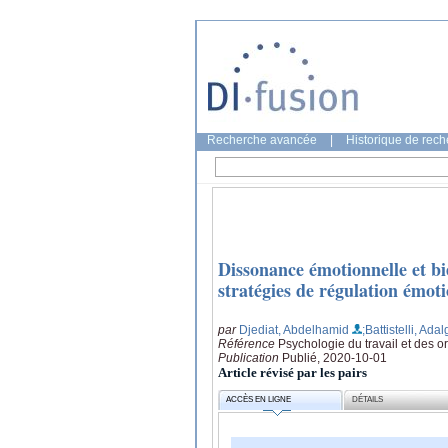
Recherche avancée
|
Historique de rec
Dissonance émotionnelle et bie
stratégies de régulation émoti
par
Djediat, Abdelhamid
;Battistelli, Adal
Référence
Psychologie du travail et des o
Publication
Publié, 2020-10-01
Article révisé par les pairs
ACCÈS EN LIGNE
DÉTAILS