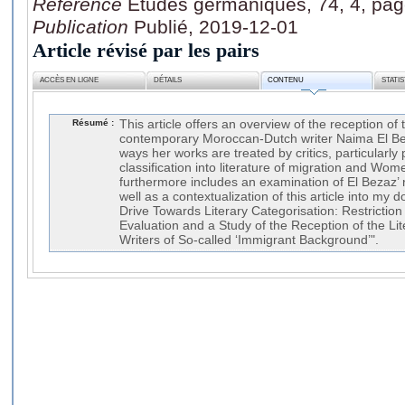
Référence
Etudes germaniques, 74, 4, pag
Publication
Publié, 2019-12-01
Article révisé par les pairs
ACCÈS EN LIGNE
DÉTAILS
CONTENU
STATI
Résumé :
This article offers an overview of the reception of 
contemporary Moroccan-Dutch writer Naima El Bez
ways her works are treated by critics, particularly p
classification into literature of migration and Wome
furthermore includes an examination of El Bezaz’ r
well as a contextualization of this article into my d
Drive Towards Literary Categorisation: Restriction 
Evaluation and a Study of the Reception of the Li
Writers of So-called ‘Immigrant Background’".