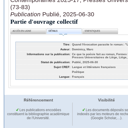
(73-83)
Publication
Publié, 2025-06-30
Partie d'ouvrage collectif
ACCÈS EN LIGNE
DÉTAILS
STATISTIQUES
Titre:
Quand l'évocation parasite le roman:: "
Auteur:
Dominicy, Marc
Informations sur la publication:
Ce que la poésie fait au roman, Forme
Presses Universitaires de Liège, Liège,
Statut de publication:
Publié, 2025-06-30
Sujet CREF:
Langue et littérature françaises
Poétique
Langue:
Français
Référencement
Visibilité
Les publications encodées
Les documents déposés so
constituent la bibliographie académique
indexés par les moteurs de rech
de l'Université.
(Google Scholar,…).