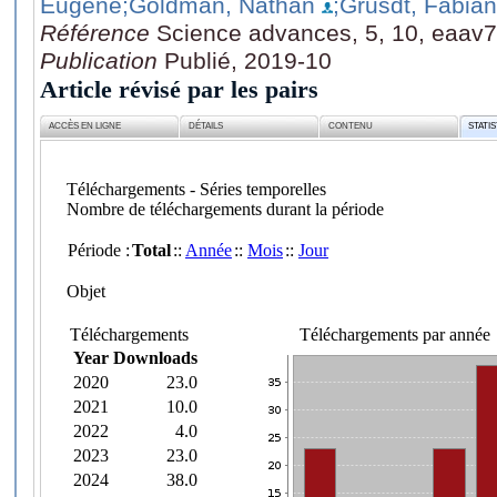
Eugene
;Goldman, Nathan
;Grusdt, Fabian
Référence
Science advances, 5, 10, eaav
Publication
Publié, 2019-10
Article révisé par les pairs
ACCÈS EN LIGNE
DÉTAILS
CONTENU
STATI