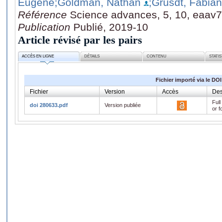
Eugene
;Goldman, Nathan
;Grusdt, Fabian
Référence
Science advances, 5, 10, eaav
Publication
Publié, 2019-10
Article révisé par les pairs
ACCÈS EN LIGNE
DÉTAILS
CONTENU
STATI
Fichier importé via le DOI
Fichier
Version
Accès
Des
Full
doi 280633.pdf
Version publiée
or f