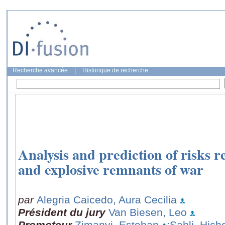
Recherche avancée
|
Historique de recherche
Analysis and prediction of risks r
and explosive remnants of war
par
Alegria Caicedo, Aura Cecilia
Président du jury
Van Biesen, Leo
Promoteur
Zimanyi, Esteban
;Sahli, Hic