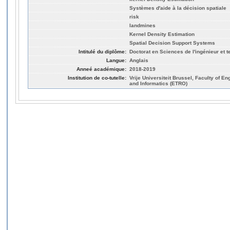
Systèmes d'aide à la décision spatiale
risk
landmines
Kernel Density Estimation
Spatial Decision Support Systems
Intitulé du diplôme:
Doctorat en Sciences de l'ingénieur et 
Langue:
Anglais
Anneé académique:
2018-2019
Institution de co-tutelle:
Vrije Universiteit Brussel, Faculty of E
and Informatics (ETRO)