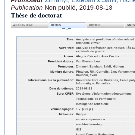
Publication
Non publié, 2019-08-13
Thèse de doctorat
ACCÈS EN LIGNE
DÉTAILS
CONTENU
STATI
Titre:
Analysis and prediction of risks relate
remnants of war
Autre titre:
Analyse et prévision des risques liés a
explosifs de guerre:
Auteur:
Alegria Caicedo, Aura Cecilia
Président du jury:
Van Biesen, Leo
Promoteur:
Zimanyi, Esteban; Sahli, Hichem
Membre du jury:
Pintelon, Rik; Cornelis, Jan; Vansummere
Baudoin, Yvan
Informations sur la publication:
Université libre de Bruxelles, Ecole po
Informatique, Bruxelles
Date de défense:
2019-08-13
Sujet CREF:
Systèmes d'information géographique
Technologie de l'armement
Intelligence artificielle
Volumes/pages:
1 v. (220 p.)
Mots-clés:
Risque
mines antipersonne
machine learning
GIS
kernel Density Estimation