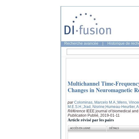
Recherche avancée
|
Historique de rec
Multichannel Time-Frequency
Changes in Neuromagnetic Res
par
Colominas, Marcelo M.A.
;Wens, Vince
M.E.S.H.
;Jrad, Nisrine
;Humeau-Heurtier, 
Référence
IEEE journal of biomedical and 
Publication
Publié, 2019-01-11
Article révisé par les pairs
ACCÈS EN LIGNE
DÉTAILS