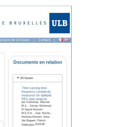
propos de DI-fusion
|
Contact
|
Documents en relation
DI-fusion
Time-varying time-
frequency complexity
measures for epileptic
EEG data analysis
par Colominas, Marcelo
M.A. , Jomaa, Mohamad
El Sayed Hussein
M.E.S.H. , Jrad, Nisrine ,
Humeau-Heurtier, Anne ,
Van Bogaert, Patrick
2018-08
Publication