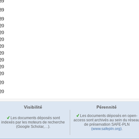
Visibilité
Pérennité
Les documents déposés en open-
Les documents déposés sont
access sont archivés au sein du résea
indexés par les moteurs de recherche
de préservation SAFE-PLN
(Google Scholar,…).
(www.safepln.org)
.