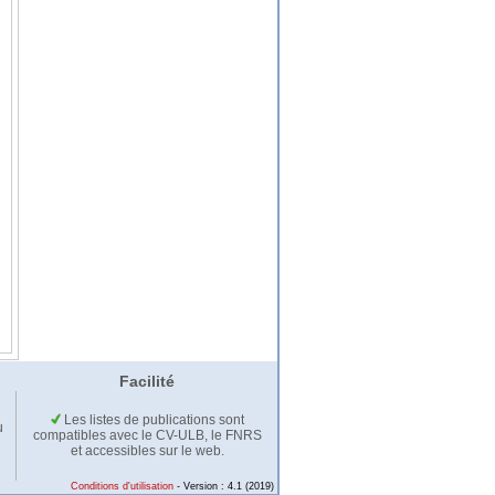
Facilité
Les listes de publications sont
u
compatibles avec le CV-ULB, le FNRS
et accessibles sur le web.
Conditions d'utilisation
- Version : 4.1 (2019)