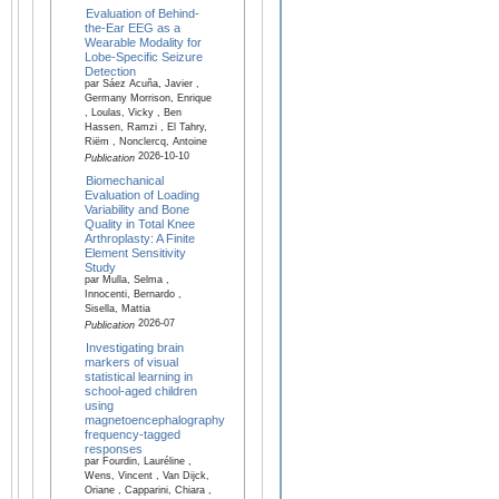
Evaluation of Behind-
the-Ear EEG as a
Wearable Modality for
Lobe-Specific Seizure
Detection
par Sáez Acuña, Javier ,
Germany Morrison, Enrique
, Loulas, Vicky , Ben
Hassen, Ramzi , El Tahry,
Riëm , Nonclercq, Antoine
2026-10-10
Publication
Biomechanical
Evaluation of Loading
Variability and Bone
Quality in Total Knee
Arthroplasty: A Finite
Element Sensitivity
Study
par Mulla, Selma ,
Innocenti, Bernardo ,
Sisella, Mattia
2026-07
Publication
Investigating brain
markers of visual
statistical learning in
school-aged children
using
magnetoencephalography
frequency-tagged
responses
par Fourdin, Lauréline ,
Wens, Vincent , Van Dijck,
Oriane , Capparini, Chiara ,