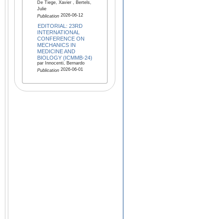
De Tiege, Xavier , Bertels,
Julie
2026-06-12
Publication
EDITORIAL: 23RD
INTERNATIONAL
CONFERENCE ON
MECHANICS IN
MEDICINE AND
BIOLOGY (ICMMB-24)
par Innocenti, Bernardo
2026-06-01
Publication