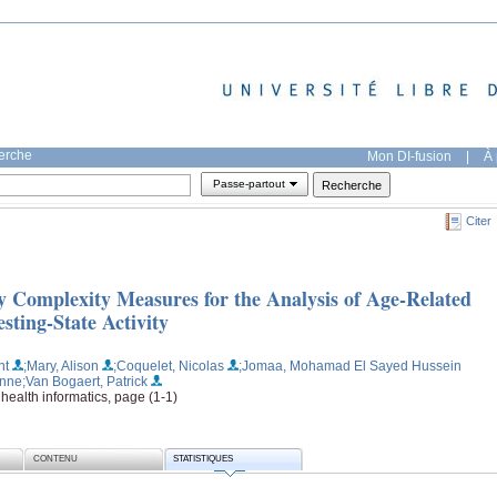
herche
Mon DI-fusion
|
À 
Passe-partout
Citer
 Complexity Measures for the Analysis of Age-Related
ting-State Activity
nt
;Mary, Alison
;Coquelet, Nicolas
;Jomaa, Mohamad El Sayed Hussein
Anne
;Van Bogaert, Patrick
health informatics, page (1-1)
CONTENU
STATISTIQUES