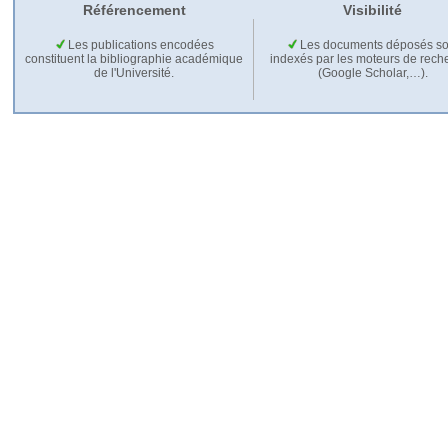
Référencement
Visibilité
Les publications encodées
Les documents déposés so
constituent la bibliographie académique
indexés par les moteurs de rech
de l'Université.
(Google Scholar,…).