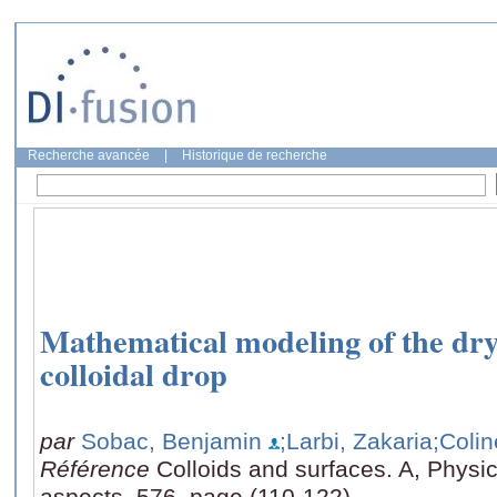
Recherche avancée
|
Historique de recherche
Mathematical modeling of the dryi
colloidal drop
par
Sobac, Benjamin
;Larbi, Zakaria
;Colin
Référence
Colloids and surfaces. A, Phys
aspects, 576, page (110-122)