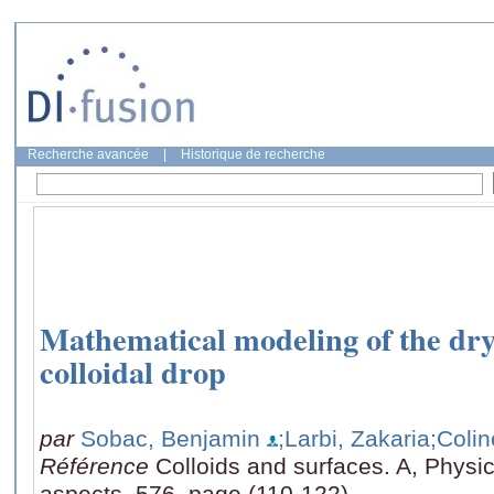
Recherche avancée
|
Historique de recherche
Mathematical modeling of the dryi
colloidal drop
par
Sobac, Benjamin
;Larbi, Zakaria
;Colin
Référence
Colloids and surfaces. A, Phys
aspects, 576, page (110-122)