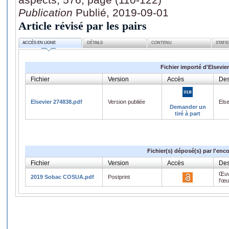
Publication
Publié, 2019-09-01
Article révisé par les pairs
ACCÈS EN LIGNE
DÉTAILS
CONTENU
STATI
Fichier importé d'Elsevier
Fichier
Version
Accès
Des
Elsevier 274838.pdf
Version publiée
Els
Demander un
tiré à part
Fichier(s) déposé(s) par l'enc
Fichier
Version
Accès
Des
Œuv
2019 Sobac COSUA.pdf
Postprint
l'œ