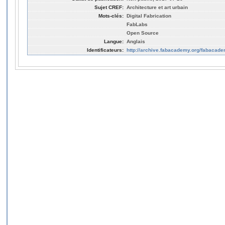
Sujet CREF:
Architecture et art urbain
Mots-clés:
Digital Fabrication
FabLabs
Open Source
Langue:
Anglais
Identificateurs:
http://archive.fabacademy.org/fabacad