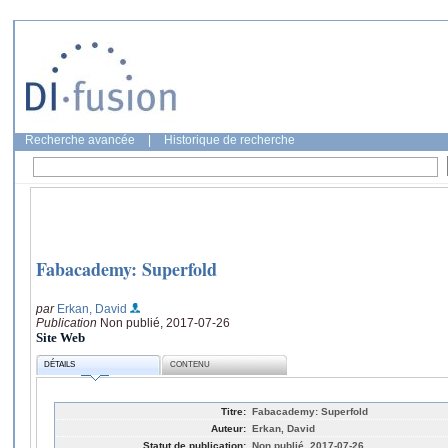
Recherche avancée
|
Historique de recherche
Fabacademy: Superfold
par
Erkan, David
Publication
Non publié, 2017-07-26
Site Web
DÉTAILS
CONTENU
Titre:
Fabacademy: Superfold
Auteur:
Erkan, David
Statut de publication:
Non publié, 2017-07-26