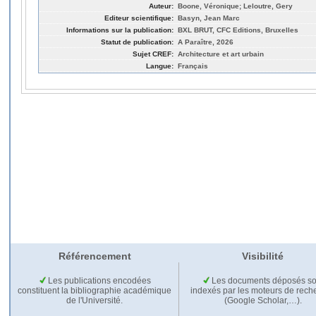
Auteur:
Boone, Véronique; Leloutre, Gery
Editeur scientifique:
Basyn, Jean Marc
Informations sur la publication:
BXL BRUT, CFC Editions, Bruxelles
Statut de publication:
A Paraître, 2026
Sujet CREF:
Architecture et art urbain
Langue:
Français
Référencement
Visibilité
Les publications encodées
Les documents déposés so
constituent la bibliographie académique
indexés par les moteurs de rech
de l'Université.
(Google Scholar,…).