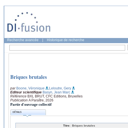
Recherche avancée
|
Historique de recherche
Briques brutales
par
Boone, Véronique
;Leloutre, Gery
Editeur scientifique
Basyn, Jean Marc
Référence
BXL BRUT, CFC Editions, Bruxelles
Publication
A Paraître, 2026
Partie d'ouvrage collectif
DÉTAILS
Titre:
Briques brutales