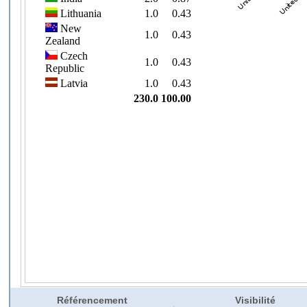
Référencement
Visibilité