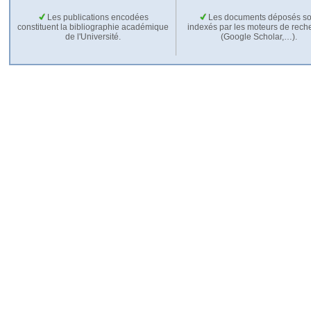
Les publications encodées
Les documents déposés so
constituent la bibliographie académique
indexés par les moteurs de rech
de l'Université.
(Google Scholar,…).