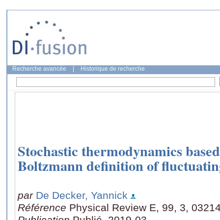
Recherche avancée
|
Historique de recherche
Stochastic thermodynamics based 
Boltzmann definition of fluctuati
par
De Decker, Yannick
Référence
Physical Review E, 99, 3, 0321
Publication
Publié, 2019-03