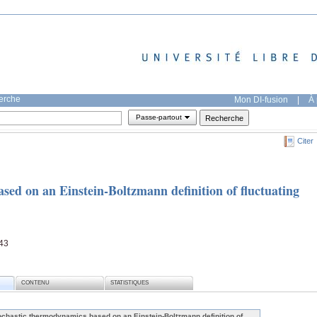
herche
Mon DI-fusion
|
À 
Passe-partout
Citer
sed on an Einstein-Boltzmann definition of fluctuating
143
CONTENU
STATISTIQUES
ochastic thermodynamics based on an Einstein-Boltzmann definition of