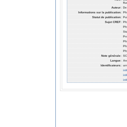
fl
Auteur:
De
Informations sur la publication:
Ph
Statut de publication:
Pu
Sujet CREF:
Ph
Ph
St
Pr
Ph
Ph
Ph
Note générale:
SC
Langue:
An
Identificateurs:
ur
in
in
in