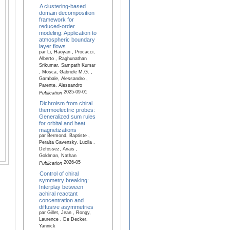
A clustering-based
domain decomposition
framework for
reduced-order
modeling: Application to
atmospheric boundary
layer flows
par Li, Haoyan , Procacci,
Alberto , Raghunathan
Srikumar, Sampath Kumar
, Mosca, Gabriele M.G. ,
Gambale, Alessandro ,
Parente, Alessandro
2025-09-01
Publication
Dichroism from chiral
thermoelectric probes:
Generalized sum rules
for orbital and heat
magnetizations
par Bermond, Baptiste ,
Peralta Gavensky, Lucila ,
Defossez, Anais ,
Goldman, Nathan
2026-05
Publication
Control of chiral
symmetry breaking:
Interplay between
achiral reactant
concentration and
diffusive asymmetries
par Gillet, Jean , Rongy,
Laurence , De Decker,
Yannick