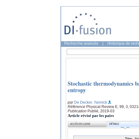
Recherche avancée
|
Historique de rec
Stochastic thermodynamics ba
entropy
par
De Decker, Yannick
Référence
Physical Review E, 99, 3, 032
Publication
Publié, 2019-03
Article révisé par les pairs
ACCÈS EN LIGNE
DÉTAILS
Titre:
St