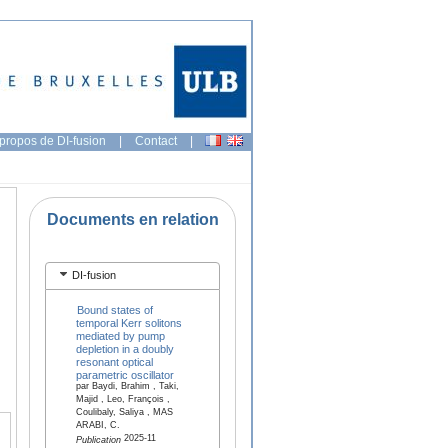
propos de DI-fusion
|
Contact
|
Documents en relation
DI-fusion
Bound states of
temporal Kerr solitons
mediated by pump
depletion in a doubly
resonant optical
parametric oscillator
par Baydi, Brahim , Taki,
Majid , Leo, François ,
Coulibaly, Saliya , MAS
ARABI, C.
2025-11
Publication