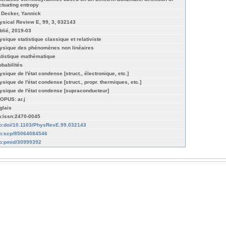
uctuating entropy
 Decker, Yannick
ysical Review E, 99, 3, 032143
blié, 2019-03
ysique statistique classique et relativiste
ysique des phénomènes non linéaires
atistique mathématique
obabilités
ysique de l'état condense [struct., électronique, etc.]
ysique de l'état condense [struct., propr. thermiques, etc.]
ysique de l'état condense [supraconducteur]
OPUS: ar.j
glais
n:issn:2470-0045
fo:doi/10.1103/PhysRevE.99.032143
fo:scp/85064084546
fo:pmid/30999392