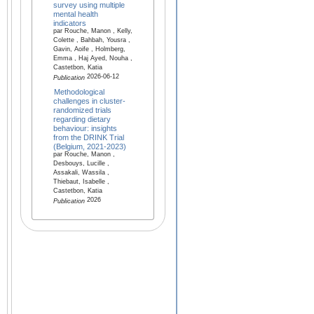
survey using multiple
mental health
indicators
par Rouche, Manon , Kelly,
Colette , Bahbah, Yousra ,
Gavin, Aoife , Holmberg,
Emma , Haj Ayed, Nouha ,
Castetbon, Katia
2026-06-12
Publication
Methodological
challenges in cluster-
randomized trials
regarding dietary
behaviour: insights
from the DRINK Trial
(Belgium, 2021-2023)
par Rouche, Manon ,
Desbouys, Lucille ,
Assakali, Wassila ,
Thiebaut, Isabelle ,
Castetbon, Katia
2026
Publication