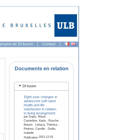
propos de DI-fusion
|
Contact
|
Documents en relation
DI-fusion
Eight-year changes in
adolescent self-rated
health and life
satisfaction in relation
to living arrangement
par Dujeu, Maud ,
Castetbon, Katia , Rouche,
Manon , Lebacq, Thérésa ,
Pedroni, Camille , Godin,
Isabelle
2021-12-03
Publication