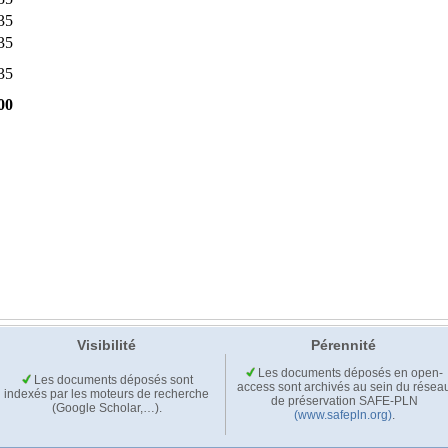
Visibilité
Pérennité
Les documents déposés en open-
Les documents déposés sont
access sont archivés au sein du résea
indexés par les moteurs de recherche
de préservation SAFE-PLN
(Google Scholar,…).
(www.safepln.org)
.