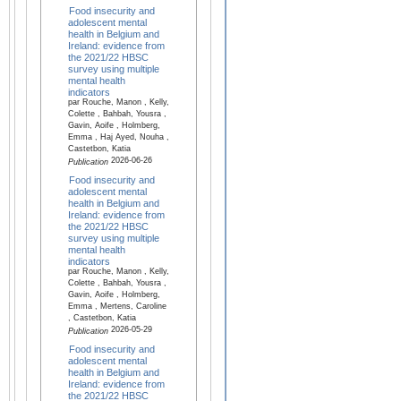
Food insecurity and
adolescent mental
health in Belgium and
Ireland: evidence from
the 2021/22 HBSC
survey using multiple
mental health
indicators
par Rouche, Manon , Kelly,
Colette , Bahbah, Yousra ,
Gavin, Aoife , Holmberg,
Emma , Haj Ayed, Nouha ,
Castetbon, Katia
2026-06-26
Publication
Food insecurity and
adolescent mental
health in Belgium and
Ireland: evidence from
the 2021/22 HBSC
survey using multiple
mental health
indicators
par Rouche, Manon , Kelly,
Colette , Bahbah, Yousra ,
Gavin, Aoife , Holmberg,
Emma , Mertens, Caroline
, Castetbon, Katia
2026-05-29
Publication
Food insecurity and
adolescent mental
health in Belgium and
Ireland: evidence from
the 2021/22 HBSC