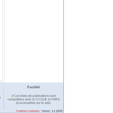
Facilité
Les listes de publications sont
u
compatibles avec le CV-ULB, le FNRS
et accessibles sur le web.
Conditions d'utilisation
- Version : 4.1 (2019)