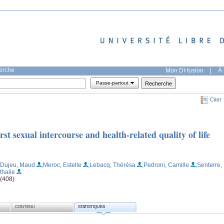
herche
Mon DI-fusion
|
À 
Passe-partout
Citer
rst sexual intercourse and health-related quality of life
;Dujeu, Maud
;Meroc, Estelle
;Lebacq, Thérésa
;Pedroni, Camille
;Senterre,
thalie
 (408)
CONTENU
STATISTIQUES