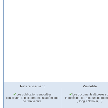
Référencement
Visibilité
Les publications encodées
Les documents déposés so
constituent la bibliographie académique
indexés par les moteurs de rech
de l'Université.
(Google Scholar,…).