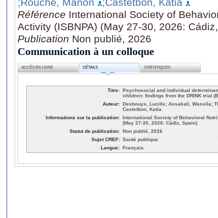
;Rouche, Manon
;Castetbon, Katia
Référence
International Society of Behavio
Activity (ISBNPA) (May 27-30, 2026: Cádiz,
Publication
Non publié, 2026
Communication à un colloque
ACCÈS EN LIGNE
DÉTAILS
STATISTIQUES
Titre:
Psychosocial and individual determinan
children: findings from the DRINK trial 
Auteur:
Desbouys, Lucille; Assakali, Wassila; T
Castetbon, Katia
Informations sur la publication:
International Society of Behavioral Nutr
(May 27-30, 2026: Cádiz, Spain)
Statut de publication:
Non publié, 2026
Sujet CREF:
Santé publique
Langue:
Français