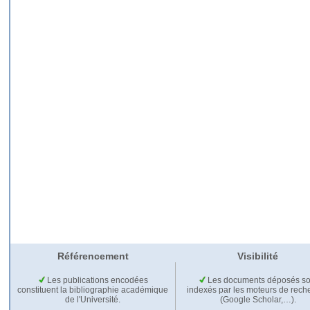
Référencement
Visibilité
Les publications encodées
Les documents déposés so
constituent la bibliographie académique
indexés par les moteurs de rech
de l'Université.
(Google Scholar,…).