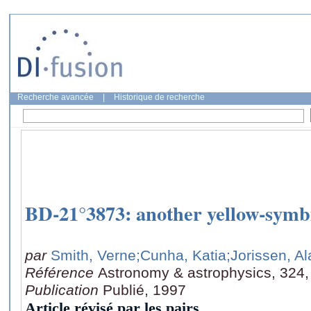
Recherche avancée
|
Historique de recherche
BD-21°3873: another yellow-symbi
par
Smith, Verne
;Cunha, Katia
;Jorissen, Al
Référence
Astronomy & astrophysics, 324,
Publication
Publié, 1997
Article révisé par les pairs