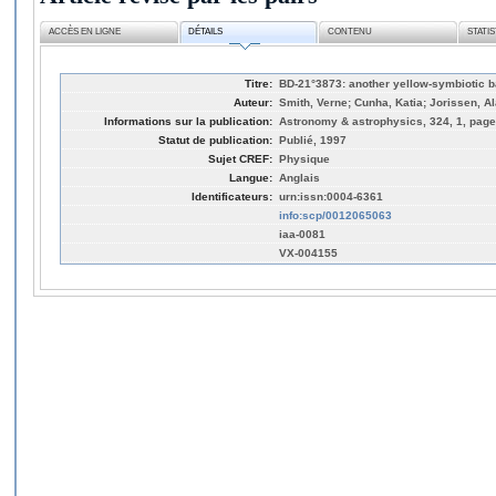
ACCÈS EN LIGNE
DÉTAILS
CONTENU
STATI
Titre:
BD-21°3873: another yellow-symbiotic b
Auteur:
Smith, Verne; Cunha, Katia; Jorissen, Ala
Informations sur la publication:
Astronomy & astrophysics, 324, 1, page
Statut de publication:
Publié, 1997
Sujet CREF:
Physique
Langue:
Anglais
Identificateurs:
urn:issn:0004-6361
info:scp/0012065063
iaa-0081
VX-004155