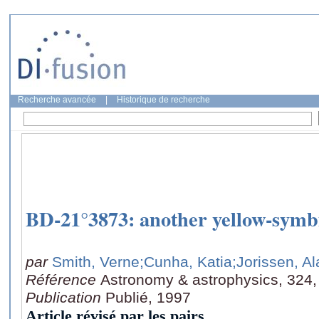
Recherche avancée
|
Historique de recherche
BD-21°3873: another yellow-symbi
par
Smith, Verne
;Cunha, Katia
;Jorissen, Al
Référence
Astronomy & astrophysics, 324,
Publication
Publié, 1997
Article révisé par les pairs