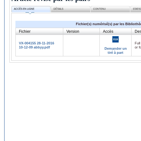
ACCÈS EN LIGNE
DÉTAILS
CONTENU
STATI
Fichier(s) numérisé(s) par les Biblioth
Fichier
Version
Accès
Des
VX-004155 28-11-2016
Full
10-12-09 abbyy.pdf
or f
Demander un
tiré à part