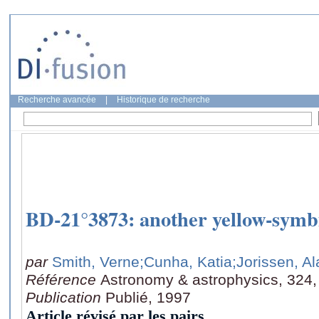
Recherche avancée
|
Historique de recherche
BD-21°3873: another yellow-symbi
par
Smith, Verne
;Cunha, Katia
;Jorissen, Al
Référence
Astronomy & astrophysics, 324,
Publication
Publié, 1997
Article révisé par les pairs