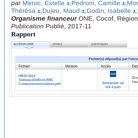
par
Meroc, Estelle
;Pedroni, Camille
;Mor
Thérésa
;Dujeu, Maud
;Godin, Isabelle
Organisme financeur
ONE, Cocof, Région
Publication
Publié, 2017-11
Rapport
ACCÈS EN LIGNE
DÉTAILS
STATISTIQUES
Fichier(s) déposé(s) par l'enc
Fichier
Version
Accès
Des
HBSC2014
Œuv
TableauxDeBord RBC
l'œ
Demander un
ComportementsSante.pdf
tiré à part