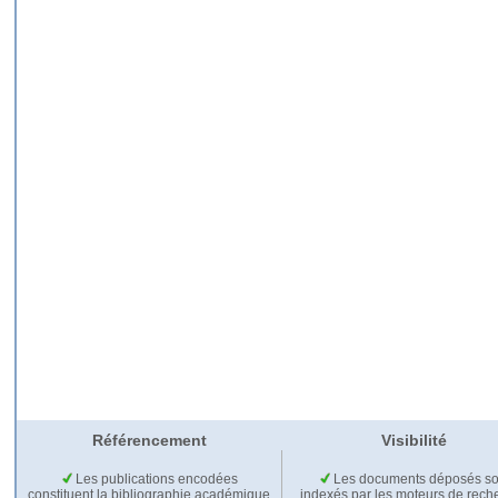
Référencement
Visibilité
Les publications encodées
Les documents déposés so
constituent la bibliographie académique
indexés par les moteurs de rech