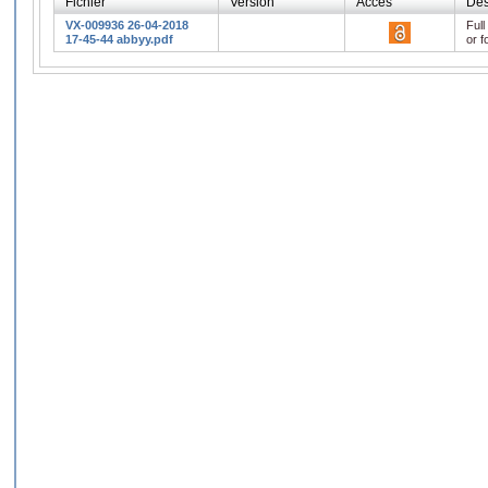
Fichier
Version
Accès
Des
VX-009936 26-04-2018
Full
17-45-44 abbyy.pdf
or f