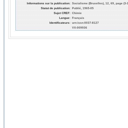
Informations sur la publication:
Socialisme (Bruxelles), 12, 69, page (3-
Statut de publication:
Publié, 1965-05
Sujet CREF:
Chimie
Langue:
Français
Identificateurs:
urn:issn:0037-8127
VX-009936