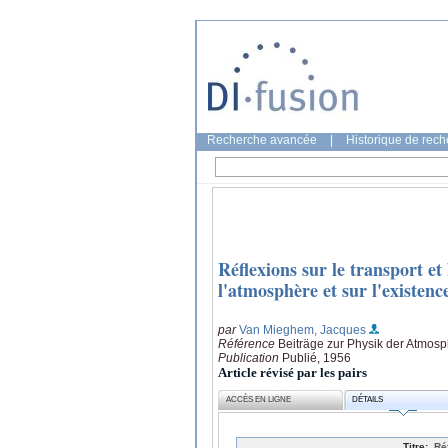
Recherche avancée
|
Historique de rec
Réflexions sur le transport e
l'atmosphère et sur l'existen
par
Van Mieghem, Jacques
Référence
Beiträge zur Physik der Atmosp
Publication
Publié, 1956
Article révisé par les pairs
ACCÈS EN LIGNE
DÉTAILS
Titre:
Ré