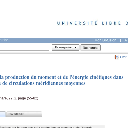
herche
Mon DI-fusion
|
À 
Passe-partout
Citer
t la production du moment et de l'énergie cinétiques dans
ce de circulations méridiennes moyennes
häre, 29, 2, page (55-82)
STATISTIQUES
flexions sur le transport et la production du moment et de l'énergie