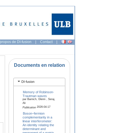
propos de DI-fusion
|
Contact
|
Documents en relation
DI-fusion
Memory of Robinson-
Trautman waves
par Barnich, Glenn , Seraj,
Ali
2026-04-17
Publication
Boson–fermion
complementarity in a
linear interferometer:
An identity relating the
determinant and
permanent of a matrix