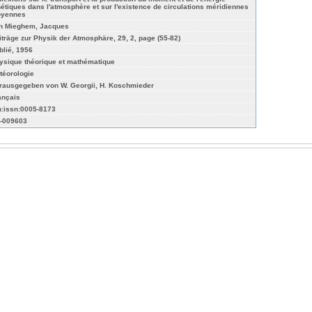
nétiques dans l'atmosphère et sur l'existence de circulations méridiennes
yennes
n Mieghem, Jacques
iträge zur Physik der Atmosphäre, 29, 2, page (55-82)
blié, 1956
ysique théorique et mathématique
téorologie
rausgegeben von W. Georgii, H. Koschmieder
ançais
n:issn:0005-8173
-009603