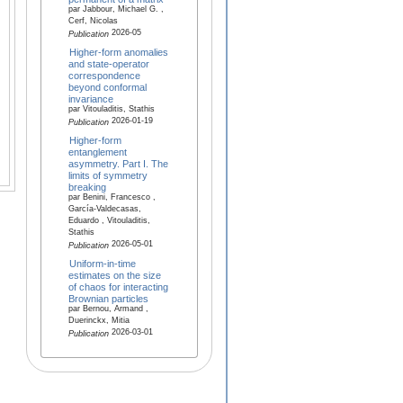
par Jabbour, Michael G. ,
Cerf, Nicolas
2026-05
Publication
Higher-form anomalies
and state-operator
correspondence
beyond conformal
invariance
par Vitouladitis, Stathis
2026-01-19
Publication
Higher-form
entanglement
asymmetry. Part I. The
limits of symmetry
breaking
par Benini, Francesco ,
García-Valdecasas,
Eduardo , Vitouladitis,
Stathis
2026-05-01
Publication
Uniform-in-time
estimates on the size
of chaos for interacting
Brownian particles
par Bernou, Armand ,
Duerinckx, Mitia
2026-03-01
Publication