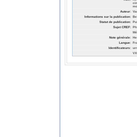
ci
mo
Auteur:
Va
Informations sur la publication:
Be
Statut de publication:
Pu
Sujet CREF:
Ph
Mé
Note générale:
He
Langue:
Fr
Identificateurs:
ur
VX