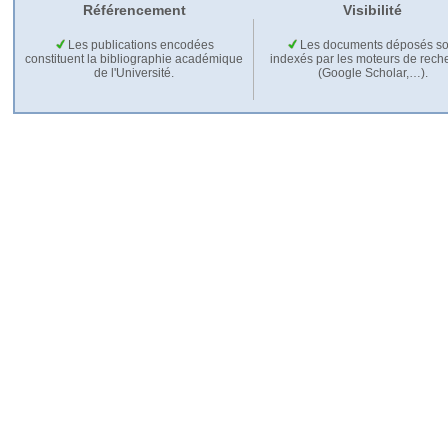
Référencement
Visibilité
Les publications encodées
Les documents déposés so
constituent la bibliographie académique
indexés par les moteurs de rech
de l'Université.
(Google Scholar,…).