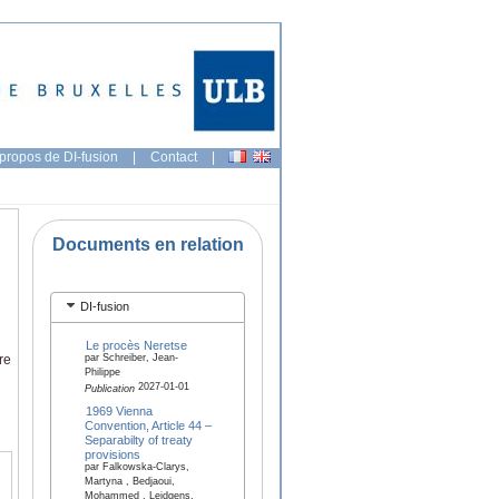
propos de DI-fusion
|
Contact
|
Documents en relation
DI-fusion
Le procès Neretse
re
par Schreiber, Jean-
Philippe
2027-01-01
Publication
1969 Vienna
Convention, Article 44 –
Separabilty of treaty
provisions
par Falkowska-Clarys,
Martyna , Bedjaoui,
Mohammed , Leidgens,