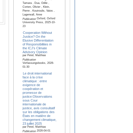
Tamara , Dua, Odile ,
Corten, Olivier , Klein,
Pierre , Koutroulis, Vaios ,
Lagerwall, Anne
Oxford, Oxford
Publication
University Press, 2025-10-
23
Cooperation Without
Justice? On the
Elusive Differentiation
of Responsibilities in
the ICJ’s Climate
Advisory Opinion
par Petel, Matthias
Publication
Verfassungsbooks, 2026-
01-30
Le droit international
face à la crise
climatique : entre
exigence de
coopération et
promesse de
justice:Observations
sous Cour
internationale de
justice, avis consultatif
sur les obligations des
États en matière de
changement climatique,
23 juillet 2025
par Petel, Matthias
2026-04-01
Publication