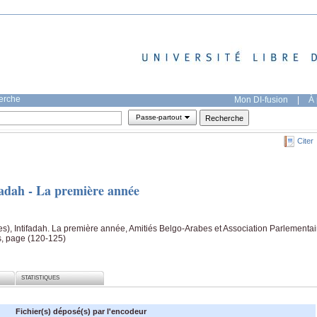
herche
Mon DI-fusion
|
À 
Passe-partout
Citer
fadah - La première année
es), Intifadah. La première année, Amitiés Belgo-Arabes et Association Parlementai
s, page (120-125)
STATISTIQUES
Fichier(s) déposé(s) par l'encodeur