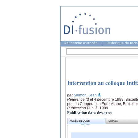
Recherche avancée
|
Historique de rec
Intervention au colloque Inti
par
Salmon, Jean
Référence
(3 et 4 décembre 1988: Bruxell
pour la Coopération Euro-Arabe, Bruxelle
Publication
Publié, 1989
Publication dans des actes
ACCÈS EN LIGNE
DÉTAILS