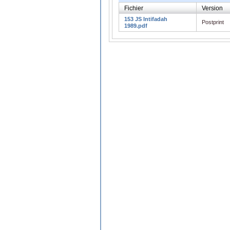
Fichier
Version
153 JS Intifadah
Postprint
1989.pdf