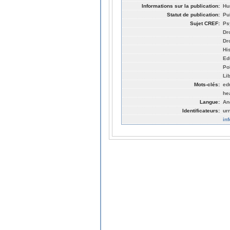
Informations sur la publication:
Hu
Statut de publication:
Pu
Sujet CREF:
Ps
Dro
Dr
His
Ed
Po
Li
Mots-clés:
ed
he
Langue:
An
Identificateurs:
ur
in