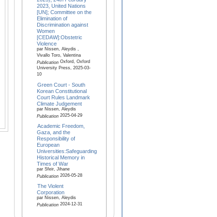
2023, United Nations
[UN]; Committee on the
Elimination of
Discrimination against
Women
[CEDAW]:Obstetric
Violence
par Nissen, Aleydis ,
Vivallo Toro, Valentina
Oxford, Oxford
Publication
University Press, 2025-03-
10
Green Court - South
Korean Constitutional
Court Rules Landmark
Climate Judgement
par Nissen, Aleydis
2025-04-29
Publication
Academic Freedom,
Gaza, and the
Responsibility of
European
Universities:Safeguarding
Historical Memory in
Times of War
par Sfeir, Jihane
2026-05-28
Publication
The Violent
Corporation
par Nissen, Aleydis
2024-12-31
Publication