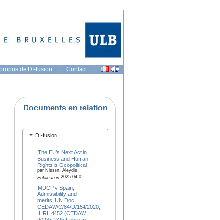
propos de DI-fusion
|
Contact
|
Documents en relation
DI-fusion
The EU’s Next Act in
Business and Human
Rights is Geopolitical
par Nissen, Aleydis
2025-04-01
Publication
MDCP v Spain,
Admissibility and
merits, UN Doc
CEDAW/C/84/D/154/2020,
IHRL 4452 (CEDAW
2023), 24th February