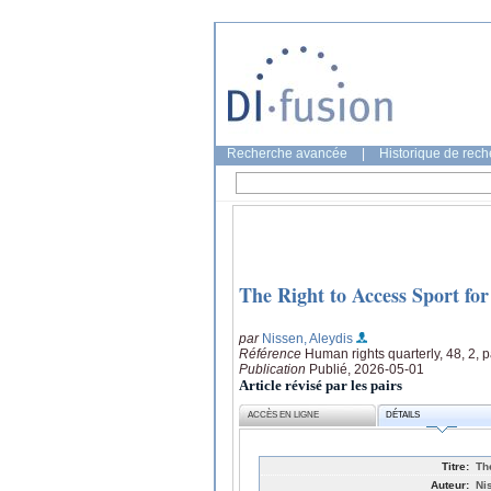
Recherche avancée
|
Historique de rec
The Right to Access Sport for
par
Nissen, Aleydis
Référence
Human rights quarterly, 48, 2,
Publication
Publié, 2026-05-01
Article révisé par les pairs
ACCÈS EN LIGNE
DÉTAILS
Titre:
Th
Auteur:
Ni