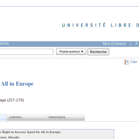
herche
Mon DI-fusion
|
À 
Passe-partout
Citer
 All in Europe
 page (257-279)
CONTENU
STATISTIQUES
e Right to Access Sport for All in Europe
ssen, Aleydis