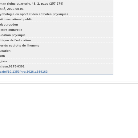
man rights quarterly, 48, 2, page (257-279)
blié, 2026-05-01
ychologie du sport et des activités physiques
it international public
oit européen
toire culturelle
ucation physique
litique de l'éducation
bertés et droits de l'homme
ucation
alth
glais
n:issn:0275-0392
fo:doi/10.1353/hrq.2026.a989163