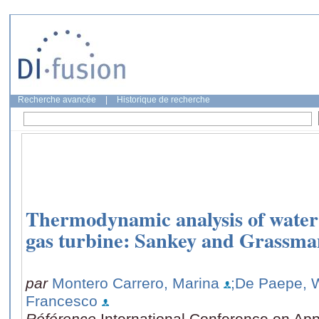
Recherche avancée
|
Historique de recherche
Thermodynamic analysis of water 
gas turbine: Sankey and Grassm
par
Montero Carrero, Marina
;De Paepe, 
Francesco
Référence
International Conference on Ap