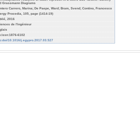
d Grassmann Diagrams
ntero Carrero, Marina; De Paepe, Ward; Bram, Svend; Contino, Francesco
ergy Procedia, 105, page (1414-19)
blié, 2016
iences de l'ingénieur
glais
n:issn:1876-6102
fo:doi/10.1016/j.egypro.2017.03.527