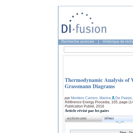
Recherche avancée
|
Historique de rec
Thermodynamic Analysis of W
Grassmann Diagrams
par
Montero Carrero, Marina
;De Paepe,
Référence
Energy Procedia, 105, page (1
Publication
Publié, 2016
Article révisé par les pairs
ACCÈS EN LIGNE
DÉTAILS
Titre:
Th