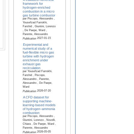
framework for
hydrogen-enriched
combustion in a micro
gas turbine combustor
par Piscopo, Alessandro ,
Yousefzad Farrokhi,
Farshid , Giuntini, Lorenzo
, De Paepe, Ward ,
Parente, Alessandro
2027-01-15
Publication
Experimental and
numerical study of a
fuel-flexible micro gas
turbine with hydrogen
enrichment under
exhaust gas
recirculation
par Yousefzad Farrokhi,
Farshid , Piscopo,
Alessandro , Parente,
Alessandro , De Paepe,
Ward
2026-07-20
Publication
A CFD dataset for
supporting machine-
learning-based models
of hydrogen–ammonia
combustion
par Piscopo, Alessandro ,
Giuntini, Lorenzo , Novelli,
Chiara , De Paepe, Ward ,
Parente, Alessandro
2026-05-05
Publication