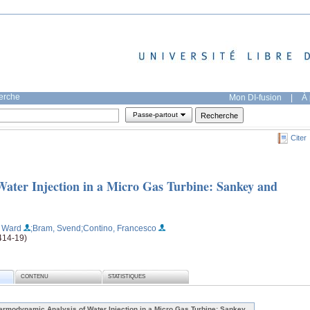
herche
Mon DI-fusion
|
À 
Passe-partout
Citer
ater Injection in a Micro Gas Turbine: Sankey and
 Ward
;Bram, Svend
;Contino, Francesco
414-19)
CONTENU
STATISTIQUES
ermodynamic Analysis of Water Injection in a Micro Gas Turbine: Sankey