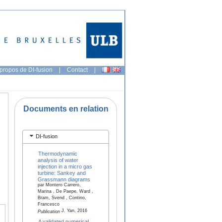
propos de DI-fusion
|
Contact
|
Documents en relation
DI-fusion
Thermodynamic
analysis of water
injection in a micro gas
turbine: Sankey and
Grassmann diagrams
par Montero Carrero,
Marina , De Paepe, Ward ,
Bram, Svend , Contino,
Francesco
J. Yan, 2016
Publication
A validated numerical