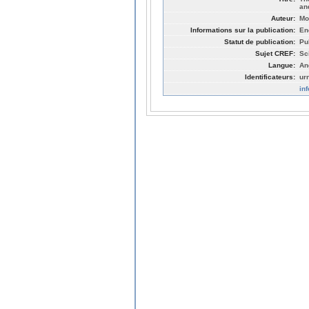
an
Auteur:
Mo
Informations sur la publication:
En
Statut de publication:
Pu
Sujet CREF:
Sc
Langue:
An
Identificateurs:
ur
in