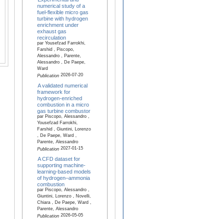
numerical study of a
fuel-flexible micro gas
turbine with hydrogen
enrichment under
exhaust gas
recirculation
par Yousefzad Farrokhi,
Farshid , Piscopo,
Alessandro , Parente,
Alessandro , De Paepe,
Ward
2026-07-20
Publication
A validated numerical
framework for
hydrogen-enriched
combustion in a micro
gas turbine combustor
par Piscopo, Alessandro ,
Yousefzad Farrokhi,
Farshid , Giuntini, Lorenzo
, De Paepe, Ward ,
Parente, Alessandro
2027-01-15
Publication
A CFD dataset for
supporting machine-
learning-based models
of hydrogen–ammonia
combustion
par Piscopo, Alessandro ,
Giuntini, Lorenzo , Novelli,
Chiara , De Paepe, Ward ,
Parente, Alessandro
2026-05-05
Publication