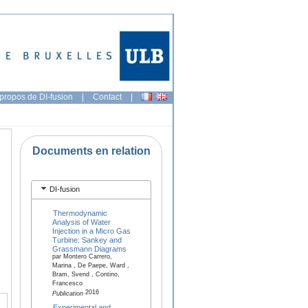
propos de DI-fusion
|
Contact
|
Documents en relation
DI-fusion
Thermodynamic
Analysis of Water
Injection in a Micro Gas
Turbine: Sankey and
Grassmann Diagrams
par Montero Carrero,
Marina , De Paepe, Ward ,
Bram, Svend , Contino,
Francesco
2016
Publication
Experimental and