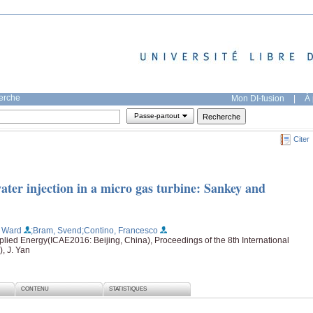
herche
Mon DI-fusion
|
À 
Passe-partout
Citer
ter injection in a micro gas turbine: Sankey and
 Ward
;Bram, Svend
;Contino, Francesco
plied Energy(ICAE2016: Beijing, China), Proceedings of the 8th International
, J. Yan
CONTENU
STATISTIQUES