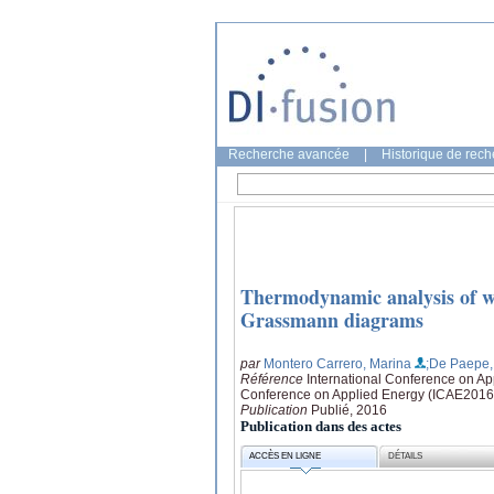
Recherche avancée
|
Historique de rec
Thermodynamic analysis of wa
Grassmann diagrams
par
Montero Carrero, Marina
;De Paepe,
Référence
International Conference on Ap
Conference on Applied Energy (ICAE2016)
Publication
Publié, 2016
Publication dans des actes
ACCÈS EN LIGNE
DÉTAILS